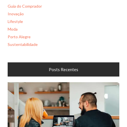
Guia do Comprador
Inovação
Lifestyle
Moda
Porto Alegre
Sustentabilidade
Posts Recentes