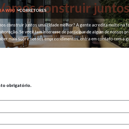
Vamos construir juntos
 A WIKI
CORRETORES
os construir juntos uma cidade melhor? A gente acredita muito na f
aboração. Se você tem interesse de participar de algum de nossos p
aber mais sobre nossos empreendimentos, entra em contato com a g
o obrigatório.
check-terms