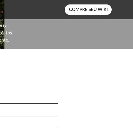
.
COMPRE SEU WIKI
orça
rojetos
ente.