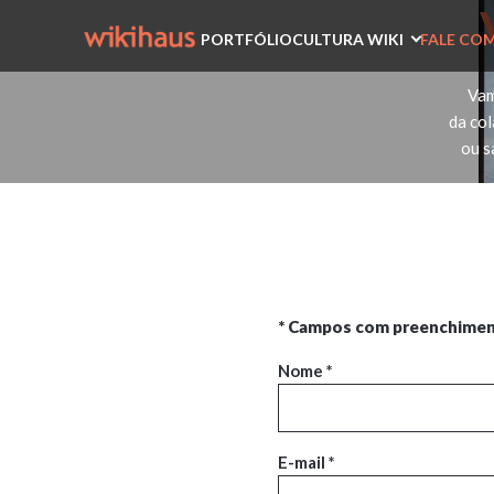
PORTFÓLIO
CULTURA WIKI
FALE COM
Vam
da col
ou s
* Campos com preenchiment
Nome *
E-mail *