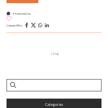
0 Comentários
Compartilhe:
1
2
3
‹
4
Pesquisar
Categorias