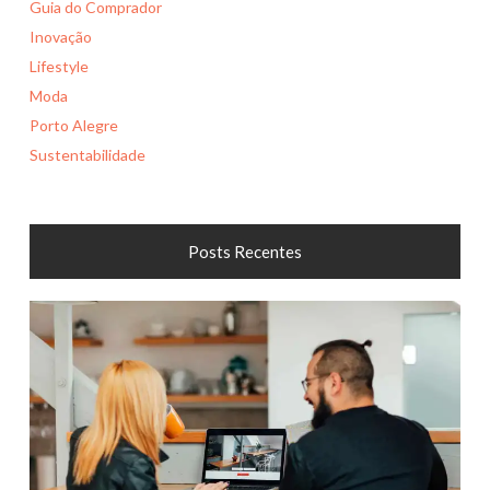
Guia do Comprador
Inovação
Lifestyle
Moda
Porto Alegre
Sustentabilidade
Posts Recentes