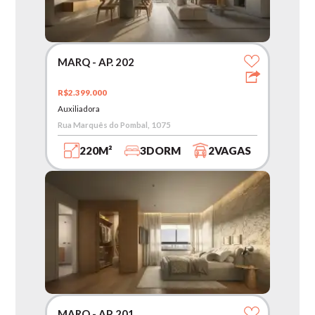
MARQ - AP. 202
R$2.399.000
Auxiliadora
Rua Marquês do Pombal, 1075
220M²
3DORM
2VAGAS
MARQ - AP. 201