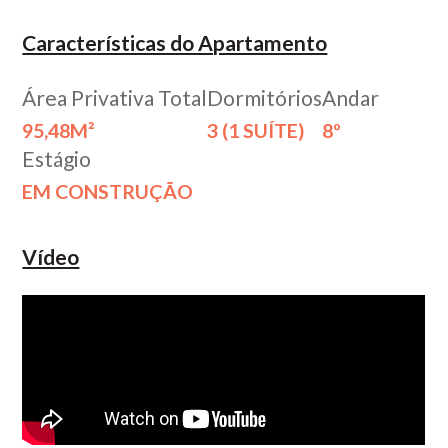
Características do Apartamento
Área Privativa Total
Dormitórios
Andar
95,48M²
3 (1 SUÍTE)
8º
Estágio
EM CONSTRUÇÃO
Vídeo