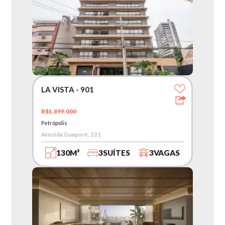
LA VISTA - 901
R$1.899.000
Petrópolis
Avenida Guaporé, 221
130M²
3SUÍTES
3VAGAS