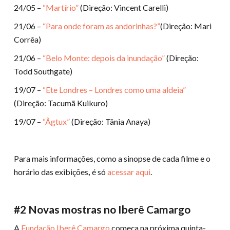
24/05 –
“Martírio”
(Direção: Vincent Carelli)
21/06 –
“Para onde foram as andorinhas?”
(Direção: Mari
Corrêa)
21/06 –
“Belo Monte: depois da inundação”
(Direção:
Todd Southgate)
19/07 –
“Ete Londres – Londres como uma aldeia”
(Direção: Tacumã Kuikuro)
19/07 –
“Ãgtux”
(Direção: Tânia Anaya)
Para mais informações, como a sinopse de cada filme e o
horário das exibições
,
é só
acessar aqui
.
#2 Novas mostras no Iberê Camargo
A
Fundação Iberê Camargo
começa na próxima quinta-