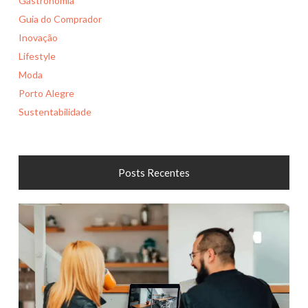
Gastronomia
Guia do Comprador
Inovação
Lifestyle
Moda
Porto Alegre
Sustentabilidade
Posts Recentes