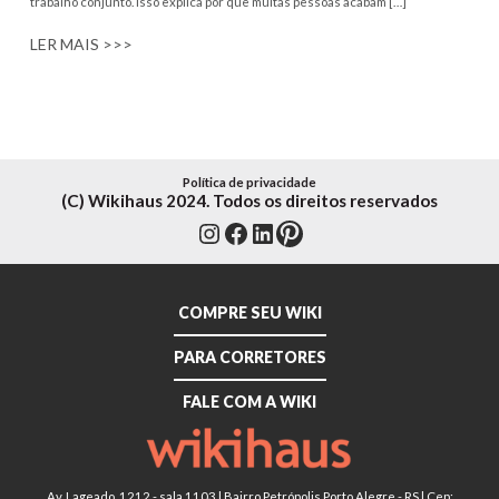
trabalho conjunto. Isso explica por que muitas pessoas acabam […]
LER MAIS >>>
Política de privacidade
(C) Wikihaus 2024. Todos os direitos reservados
Instagram
Facebook
LinkedIn
Pinterest
COMPRE SEU WIKI
PARA CORRETORES
FALE COM A WIKI
Av. Lageado, 1212 - sala 1103 | Bairro Petrópolis Porto Alegre - RS | Cep: