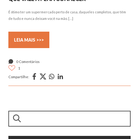
É ótimo ter um supermercado perto de casa, daqueles completos, que têm
de tudo e nunca deixam você na mão. […]
LEIA MAIS >>>
0 Comentários
1
Compartilhe:
Pesquisar