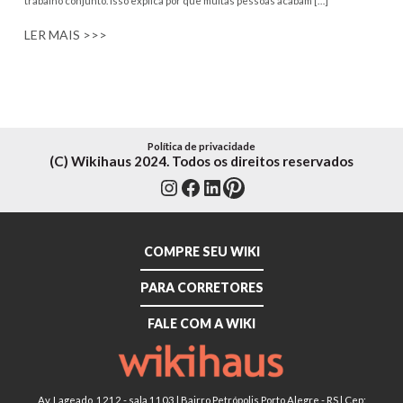
trabalho conjunto. Isso explica por que muitas pessoas acabam […]
LER MAIS >>>
Política de privacidade
(C) Wikihaus 2024. Todos os direitos reservados
Instagram
Facebook
LinkedIn
Pinterest
COMPRE SEU WIKI
PARA CORRETORES
FALE COM A WIKI
Av. Lageado, 1212 - sala 1103 | Bairro Petrópolis Porto Alegre - RS | Cep: